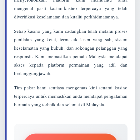
mengenal pasti kasino-kasino terpercaya yang telah
diverifikasi keselamatan dan kualiti perkhidmatannya.
Setiap kasino yang kami cadangkan telah melalui proses
penilaian yang ketat, termasuk lesen yang sah, sistem
keselamatan yang kukuh, dan sokongan pelanggan yang
responsif. Kami memastikan pemain Malaysia mendapat
akses kepada platform permainan yang adil dan
bertanggungjawab.
Tim pakar kami sentiasa mengemas kini senarai kasino
terpercaya untuk memastikan anda mendapat pengalaman
bermain yang terbaik dan selamat di Malaysia.