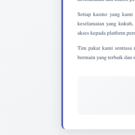
Setiap kasino yang kami 
keselamatan yang kukuh,
akses kepada platform per
Tim pakar kami sentiasa 
bermain yang terbaik dan 