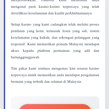
mengenal pasti kasino-kasino terpercaya yang telah
diverifikasi keselamatan dan kualiti perkhidmatannya.
Setiap kasino yang kami cadangkan telah melalui proses
penilaian yang ketat, termasuk lesen yang sah, sistem
keselamatan yang kukuh, dan sokongan pelanggan yang
responsif. Kami memastikan pemain Malaysia mendapat
akses kepada platform permainan yang adil dan
bertanggungjawab.
Tim pakar kami sentiasa mengemas kini senarai kasino
terpercaya untuk memastikan anda mendapat pengalaman
bermain yang terbaik dan selamat di Malaysia.