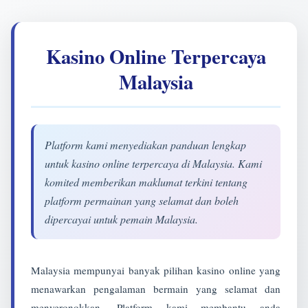
Kasino Online Terpercaya
Malaysia
Platform kami menyediakan panduan lengkap
untuk kasino online terpercaya di Malaysia. Kami
komited memberikan maklumat terkini tentang
platform permainan yang selamat dan boleh
dipercayai untuk pemain Malaysia.
Malaysia mempunyai banyak pilihan kasino online yang
menawarkan pengalaman bermain yang selamat dan
menyeronokkan. Platform kami membantu anda