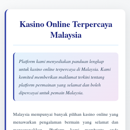
Kasino Online Terpercaya
Malaysia
Platform kami menyediakan panduan lengkap
untuk kasino online terpercaya di Malaysia. Kami
komited memberikan maklumat terkini tentang
platform permainan yang selamat dan boleh
dipercayai untuk pemain Malaysia.
Malaysia mempunyai banyak pilihan kasino online yang
menawarkan pengalaman bermain yang selamat dan
menyeronokkan. Platform kami membantu anda